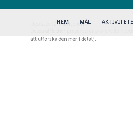
Hoppa
till
innehåll
HEM
MÅL
AKTIVITET
Upptäck våra affischer!
Dessa affischer presenterar projektets huvud
att utforska den mer i detalj.