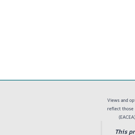
Views and opi
reflect those
(EACEA)
This p