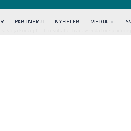
ER
PARTNERJI
NYHETER
MEDIA
S
sakliga koncept och resultat och är avsedda för spridning