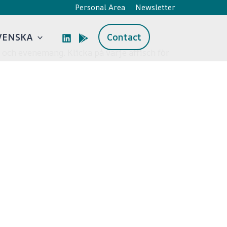
Personal Area
Newsletter
VENSKA
Contact
 och evenemang. Klicka på varje affisch för