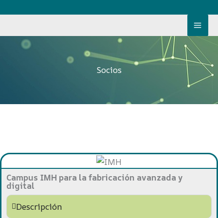
Ir
al
contenido
Socios
Campus IMH para la fabricación avanzada y
digital
Descripción