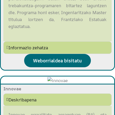
trebakuntza-programaren bitartez laguntzen
die. Programa honi esker, Ingeniaritzako Master
titulua lortzen da, Frantziako Estatuak
egiaztatua.
Informazio zehatza
Weborrialdea bisitatu
Innovae
Deskribapena
Innovae errealitate areagotuan (RA) eta