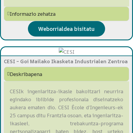
Informazio zehatza
Weborrialdea bisitatu
CESI – Goi Mailako Ikasketa Industrialen Zentroa
Deskribapena
CESIk ingeniaritza-ikasle bakoitzari neurrira
egindako ibilbide profesionala diseinatzeko
aukera ematen dio. CESI École d’Ingenieurs-ek
25 campus ditu Frantzia osoan, eta ingeniaritza-
ikasleei, trebakuntza-programa
pertsonalizagarri baten bidez, bost urteko