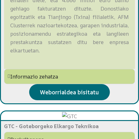
ematen diete, eta 4.000 milioi euro baino
gehiago fakturatzen dituzte. Donostiako
egoitzatik eta Tianjingo (Txina) filialetik, AFM
Clusterrek nazioartekotzea, garapen industriala,
posizionamendu estrategikoa eta langileen
prestakuntza sustatzen ditu bere enpresa
elkartuetan.
Informazio zehatza
Weborrialdea bisitatu
GTC - Goteborgeko Elkargo Teknikoa