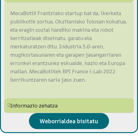
MecaBotiX Frantziako startup bat da, ikerketa
publikotik sortua, Okzitaniako Tolosan kokatua,
eta eragin sozial handiko makina eta robot
berritzaileak diseinatu, garatu eta
merkaturatzen ditu, Industria 5.0-aren,
mugikortasunaren eta garapen jasangarriaren
erronkei erantzunez eskualde, nazio eta Europa
mailan. MecaBotiXek BPI France i-Lab 2022
berrikuntzaren saria jaso zuen.
Informazio zehatza
Weborrialdea bisitatu