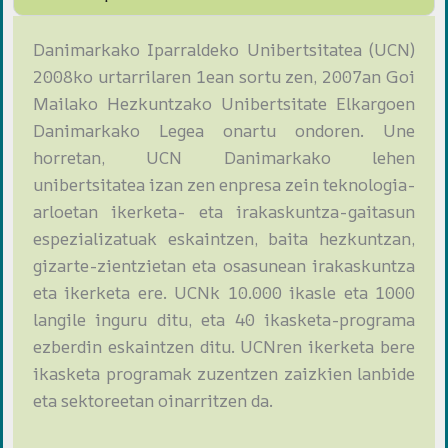
Danimarkako Iparraldeko Unibertsitatea (UCN)
2008ko urtarrilaren 1ean sortu zen, 2007an Goi
Mailako Hezkuntzako Unibertsitate Elkargoen
Danimarkako Legea onartu ondoren. Une
horretan, UCN Danimarkako lehen
unibertsitatea izan zen enpresa zein teknologia-
arloetan ikerketa- eta irakaskuntza-gaitasun
espezializatuak eskaintzen, baita hezkuntzan,
gizarte-zientzietan eta osasunean irakaskuntza
eta ikerketa ere. UCNk 10.000 ikasle eta 1000
langile inguru ditu, eta 40 ikasketa-programa
ezberdin eskaintzen ditu. UCNren ikerketa bere
ikasketa programak zuzentzen zaizkien lanbide
eta sektoreetan oinarritzen da.