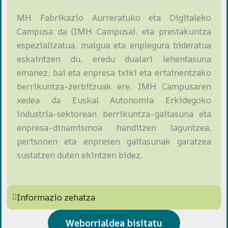
MH Fabrikazio Aurreratuko eta Digitaleko
Campusa da (IMH Campusa), eta prestakuntza
espezializatua, malgua eta enplegura bideratua
eskaintzen du, eredu dualari lehentasuna
emanez, bai eta enpresa txiki eta ertainentzako
berrikuntza-zerbitzuak ere. IMH Campusaren
xedea da Euskal Autonomia Erkidegoko
industria-sektorean berrikuntza-gaitasuna eta
enpresa-dinamismoa handitzen laguntzea,
pertsonen eta enpresen gaitasunak garatzea
sustatzen duten ekintzen bidez.
Informazio zehatza
Weborrialdea bisitatu