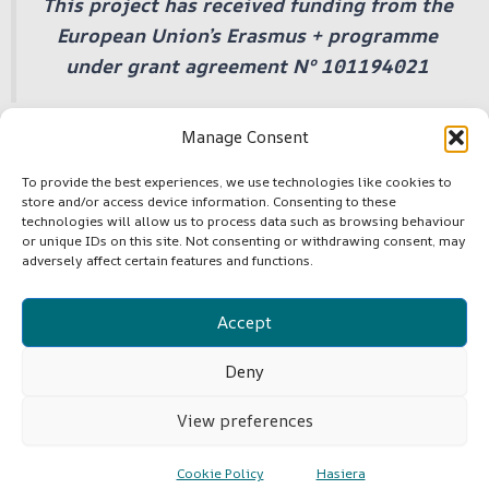
This project has received funding from the
European Union’s Erasmus + programme
under grant agreement Nº 101194021
Manage Consent
To provide the best experiences, we use technologies like cookies to
store and/or access device information. Consenting to these
©Copyright -VLF4EU
technologies will allow us to process data such as browsing behaviour
or unique IDs on this site. Not consenting or withdrawing consent, may
adversely affect certain features and functions.
Cookie Policy (EU)
Accept
Terms and Conditions
Deny
View preferences
Cookie Policy
Hasiera