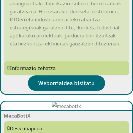
abangoardiako fabrikazio-soluzio berritzaileak
garatzea da. Horretarako, ikerketa-institutuen,
RTOen eta industriaren arteko aliantza
estrategikoak garatzen ditu, ikerketa industrial
aplikatuko proiektuak, jarduera berritzaileak
eta hezkuntza-ekimenak gauzatzen dituztenak.
Informazio zehatza
Weborrialdea bisitatu
MecaBotiX
Deskribapena