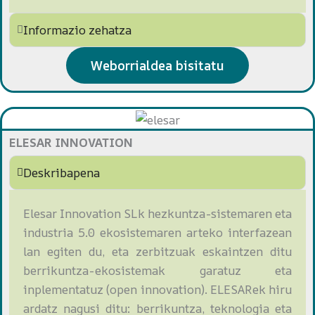
Informazio zehatza
Weborrialdea bisitatu
ELESAR INNOVATION
Deskribapena
Elesar Innovation SLk hezkuntza-sistemaren eta
industria 5.0 ekosistemaren arteko interfazean
lan egiten du, eta zerbitzuak eskaintzen ditu
berrikuntza-ekosistemak garatuz eta
inplementatuz (open innovation). ELESARek hiru
ardatz nagusi ditu: berrikuntza, teknologia eta