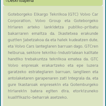
Deskribapena
Goteborgeko Elkargo Teknikoa (GTC) Volvo Car
Corporation, Volvo Group eta Goteborgeko
hiriaren arteko lankidetza publiko-pribatu
bakarraren emaitza da. Ikastetxea erakunde
guztien jabetzakoa da eta haiek kudeatzen dute,
eta Volvo Cars lantegiaren barruan dago. GTCren
helburua, sektore tekniko-industrialean kalitate
handiko trebakuntza teknikoa ematea da. GTC
Volvo enpresak erakartzeko eta epe luzera
garatzeko estrategiaren barruan, langileen eta
antolaketaren garapenaren zati integrala da, eta
gure ikastaroak enpresekin eta Gotemburgeko
hiriarekin batera egiten dira, etorkizuneko
kualifikazio-beharrak asetzeko.