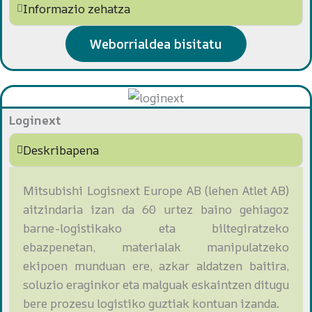
Informazio zehatza
Weborrialdea bisitatu
Loginext
Deskribapena
Mitsubishi Logisnext Europe AB (lehen Atlet AB)
aitzindaria izan da 60 urtez baino gehiagoz
barne-logistikako eta biltegiratzeko
ebazpenetan, materialak manipulatzeko
ekipoen munduan ere, azkar aldatzen baitira,
soluzio eraginkor eta malguak eskaintzen ditugu
bere prozesu logistiko guztiak kontuan izanda.