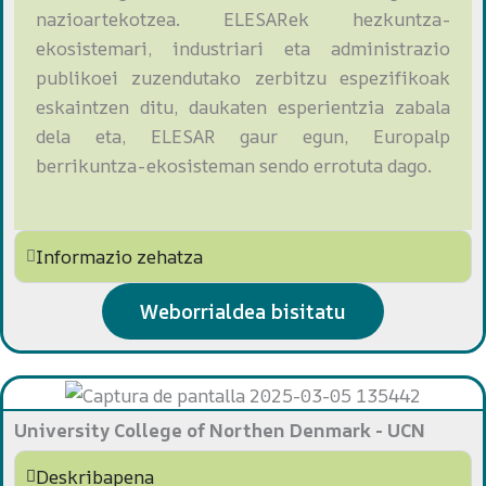
nazioartekotzea. ELESARek hezkuntza-
ekosistemari, industriari eta administrazio
publikoei zuzendutako zerbitzu espezifikoak
eskaintzen ditu, daukaten esperientzia zabala
dela eta, ELESAR gaur egun, Europalp
berrikuntza-ekosisteman sendo errotuta dago.
Informazio zehatza
Weborrialdea bisitatu
University College of Northen Denmark - UCN
Deskribapena