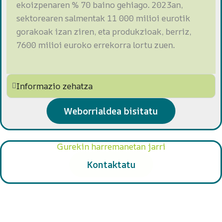
ekoizpenaren % 70 baino gehiago. 2023an,
sektorearen salmentak 11 000 milioi eurotik
gorakoak izan ziren, eta produkzioak, berriz,
7600 milioi euroko errekorra lortu zuen.
Informazio zehatza
Weborrialdea bisitatu
Gurekin harremanetan jarri
Kontaktatu