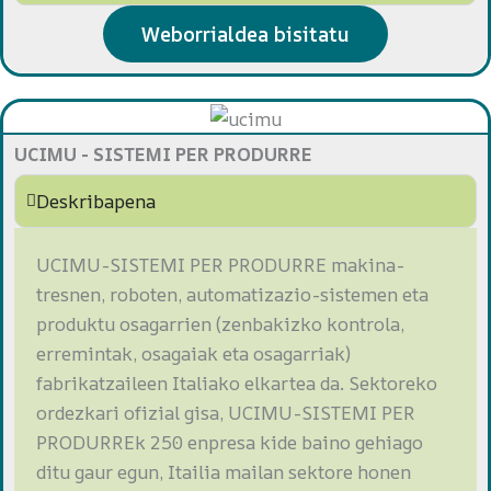
Weborrialdea bisitatu
UCIMU - SISTEMI PER PRODURRE
Deskribapena
UCIMU-SISTEMI PER PRODURRE makina-
tresnen, roboten, automatizazio-sistemen eta
produktu osagarrien (zenbakizko kontrola,
erremintak, osagaiak eta osagarriak)
fabrikatzaileen Italiako elkartea da. Sektoreko
ordezkari ofizial gisa, UCIMU-SISTEMI PER
PRODURREk 250 enpresa kide baino gehiago
ditu gaur egun, Itailia mailan sektore honen