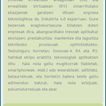
errealitate birtualean (RV) oinarritutako
ebazpenak garatzen dituen enpresa
teknologikoa da, Industria 4.0 esparruan. Gure
bezeroak eraginkortasuna bilatzen duten
enpresak dira, abangoardiako tresnak aplikatuz
ekoizpen, prestakuntza, mantentze eta laguntza
teknikoko prozesuak optimizatzeko.
Testuinguru horretan, Innovae-k RA eta RV,
hainbat ekipo erabiliz, teknologiak aplikatzen
ditu , hala nola gailu mugikorrak (tabletak,
smartphoneak, etab.) edo wearableak, adibidez,
betaurrekoak, eta horiekin batera beste gailu
adimendun batzuk, hala nola erlojuak,
eskumuturrekoak eta abar.