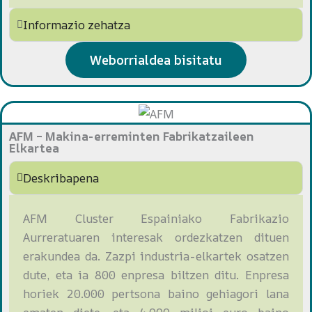
Informazio zehatza
Weborrialdea bisitatu
AFM – Makina-erreminten Fabrikatzaileen
Elkartea
Deskribapena
AFM Cluster Espainiako Fabrikazio
Aurreratuaren interesak ordezkatzen dituen
erakundea da. Zazpi industria-elkartek osatzen
dute, eta ia 800 enpresa biltzen ditu. Enpresa
horiek 20.000 pertsona baino gehiagori lana