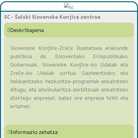
SC - Šolski Slovenske Konjice zentroa
Deskribapena
Slovenske Konjice-Zreče Ikastetxea erakunde
publikoa da, Esloveniako Errepublikako
Gobernuak, Slovenske Konjice-ko Udalak eta
Zreče-ko Udalak sortua. Gazteentzako eta
helduentzako hezkuntza-programak eskaintzen
ditugu, eta aholkularitza-zerbitzuak eskaintzen
dizkiegu enpresei, batez ere enpresa txiki eta
ertainei.
Informazio zehatza