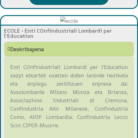
ECOLE - Enti COnfindustriali Lombardi per
l'Education
Deskribapena
E
nti
COnfindustriali Lombardi per l’Education
zazpi elkartek osatzen duten lanbide heziketa
eta enplegu zerbitzuen enpresa da:
Assolombarda Milano Monza eta Brianza,
Associazione Industriali di Cremona,
Confindustria Alto Milanese, Confindustria
Como, AIOP Lombardia, Confindustria Lecco
Scor, CIPER-Muurre.