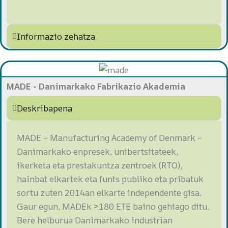
Informazio zehatza
MADE - Danimarkako Fabrikazio Akademia
Deskribapena
MADE – Manufacturing Academy of Denmark –
Danimarkako enpresek, unibertsitateek,
ikerketa eta prestakuntza zentroek (RTO),
hainbat elkartek eta funts publiko eta pribatuk
sortu zuten 2014an elkarte independente gisa.
Gaur egun, MADEk >180 ETE baino gehiago ditu.
Bere helburua Danimarkako industrian