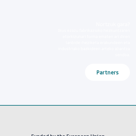
Nortzuk gara?
Ikus ezazu fabrikazioko hezkuntzaren
etorkizunari forma ematen ari diren
lanbide-heziketa erakundeen eta
industriako bazkideen arteko aliantza
sendoa.
Partners
« Funded by the European Union
»