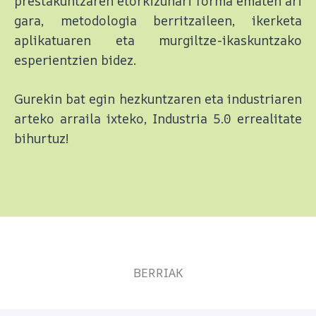
prestakuntzaren etorkizunari forma ematen ari
gara, metodologia berritzaileen, ikerketa
aplikatuaren eta murgiltze-ikaskuntzako
esperientzien bidez.
Gurekin bat egin hezkuntzaren eta industriaren
arteko arraila ixteko, Industria 5.0 errealitate
bihurtuz!
BERRIAK