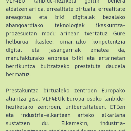
VLF4EU lanbide-heziketa goitik behera
aldatzen ari da, errealitate birtuala, errealitate
areagotua eta biki digitalak bezalako
abangoardiako teknologiak ikaskuntza-
prozesuetan modu arinean txertatuz. Gure
helburua ikasleei oinarrizko konpetentzia
digital eta jasangarriak ematea da,
manufakturako enpresa txiki eta ertainetan
berrikuntza bultzatzeko prestatuta daudela
bermatuz.
Prestakuntza birtualeko zentroen Europako
aliantza gisa, VLF4EUk Europa osoko lanbide-
heziketako zentroen, unibertsitateen, ETEen
eta industria-elkarteen arteko elkarlana
sustatzen du. Elkarrekin, industria-