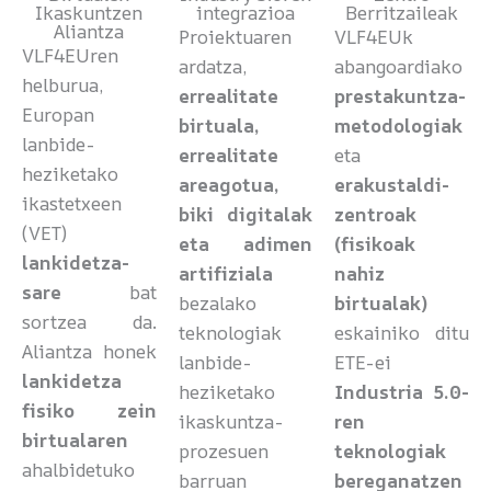
Ikaskuntzen
integrazioa
Berritzaileak
Aliantza
Proiektuaren
VLF4EUk
VLF4EUren
ardatza,
abangoardiako
helburua,
errealitate
prestakuntza-
Europan
birtuala,
metodologiak
lanbide-
errealitate
eta
heziketako
areagotua,
erakustaldi-
ikastetxeen
biki digitalak
zentroak
(VET)
eta adimen
(fisikoak
lankidetza-
artifiziala
nahiz
sare
bat
bezalako
birtualak)
sortzea da.
teknologiak
eskainiko ditu
Aliantza honek
lanbide-
ETE-ei
lankidetza
heziketako
Industria 5.0-
fisiko zein
ikaskuntza-
ren
birtualaren
prozesuen
teknologiak
ahalbidetuko
barruan
bereganatzen