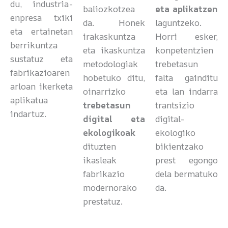
du, industria-
baliozkotzea
eta aplikatzen
enpresa txiki
da. Honek
laguntzeko.
eta ertainetan
irakaskuntza
Horri esker,
berrikuntza
eta ikaskuntza
konpetentzien
sustatuz eta
metodologiak
trebetasun
fabrikazioaren
hobetuko ditu,
falta gainditu
arloan ikerketa
oinarrizko
eta lan indarra
aplikatua
trebetasun
trantsizio
indartuz.
digital eta
digital-
ekologikoak
ekologiko
dituzten
bikientzako
ikasleak
prest egongo
fabrikazio
dela bermatuko
modernorako
da.
prestatuz.