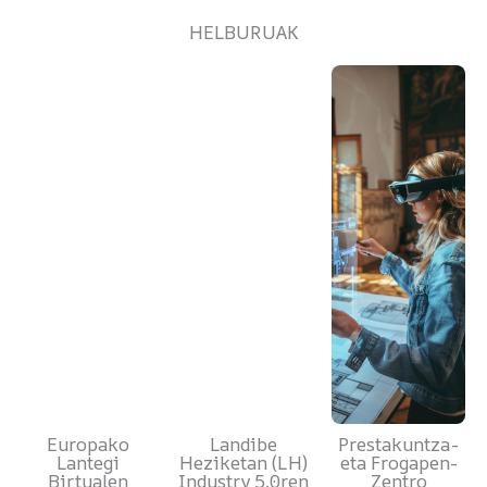
HELBURUAK
Europako
Landibe
Prestakuntza-
Lantegi
Heziketan (LH)
eta Frogapen-
Birtualen
Industry 5.0ren
Zentro