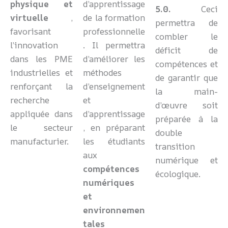
physique et
d’apprentissage
5.0.
Ceci
virtuelle
,
de la formation
permettra de
favorisant
professionnelle
combler le
l’innovation
. Il permettra
déficit de
dans les PME
d’améliorer les
compétences et
industrielles et
méthodes
de garantir que
renforçant la
d’enseignement
la main-
recherche
et
d’œuvre soit
appliquée dans
d’apprentissage
préparée à la
le secteur
, en préparant
double
manufacturier.
les étudiants
transition
aux
numérique et
compétences
écologique.
numériques
et
environnemen
tales