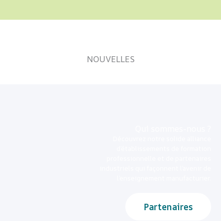
NOUVELLES
Qui sommes-nous ?
Découvrez notre solide alliance
d’établissements de formation
professionnelle et de partenaires
industriels qui façonnent l’avenir de
l’enseignement manufacturier.
Partenaires